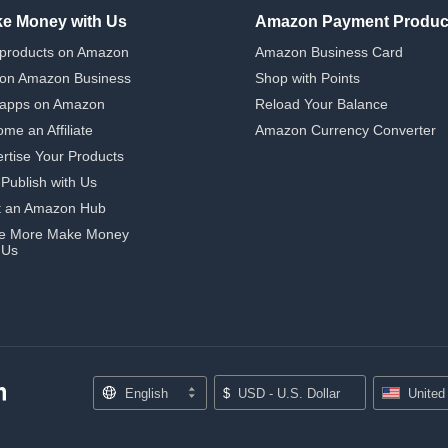
e Money with Us
Amazon Payment Produc
 products on Amazon
Amazon Business Card
 on Amazon Business
Shop with Points
 apps on Amazon
Reload Your Balance
me an Affiliate
Amazon Currency Converter
rtise Your Products
-Publish with Us
t an Amazon Hub
e More Make Money
 Us
English
$
USD - U.S. Dollar
United