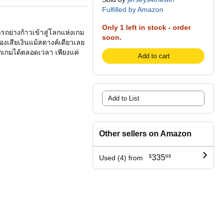
Fulfilled by Amazon
Only 1 left in stock - order
ถย่างก้าวเข้าสู่โลกแห่งเกม
soon.
องเสียเงินแม้สตางค์เดียวเลย
กเกมได้ตลอดเวลา เพียงแค่
Add to cart
Add to List
Other sellers on Amazon
$
335
99
Used (4) from