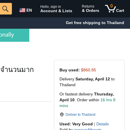
0
Returns
Hello, sign in
EN
& Orders
Cart
Account & Lists
Get free shipping to Thailand
ัลจำนวนมาก
Buy used:
$860.85
Delivery
Saturday, April 12
to
Thailand
Or fastest delivery
Thursday,
April 10
. Order within
16 hrs 8
mins
Deliver to
Thailand
Used: Very Good
|
Details
Sold by
jerseys4thewin