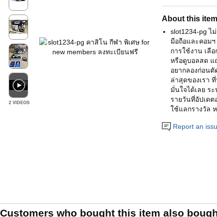
About this ite
slot1234-pg ไม
มือถือและคอมฯ 
การใช้งาน เลือ
หรือดูบอลสด แ
อยากลองก่อนตัด
ล่าสุดของเรา ที
มั่นใจได้เลย ระ
รายวันที่อัปเดตอ
2 VIDEOS
ใช้แลกรางวัล หรื
Report an issue
Customers who bought this item also bough