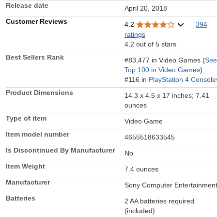
Release date
April 20, 2018
Customer Reviews
4.2
394
ratings
4.2 out of 5 stars
Best Sellers Rank
#83,477 in Video Games (
See
Top 100 in Video Games
)
#116 in
PlayStation 4 Console
Product Dimensions
14.3 x 4.5 x 17 inches; 7.41
ounces
Type of item
Video Game
Item model number
4655518633545
Is Discontinued By Manufacturer
No
Item Weight
7.4 ounces
Manufacturer
Sony Computer Entertainmen
Batteries
2 AA batteries required.
(included)