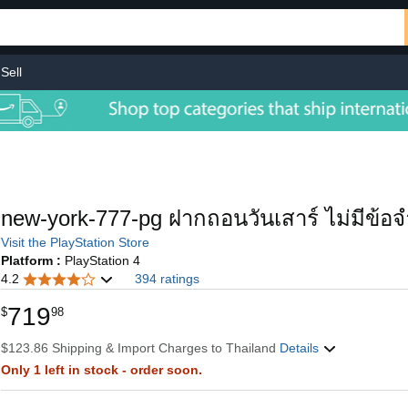
Sell
new-york-777-pg ฝากถอนวันเสาร์ ไม่มีข้อจ
Visit the PlayStation Store
Platform :
PlayStation 4
4.2
394 ratings
719
$
98
$123.86 Shipping & Import Charges to Thailand
Details
Only 1 left in stock - order soon.