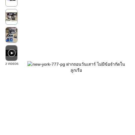
2 VIDEOS