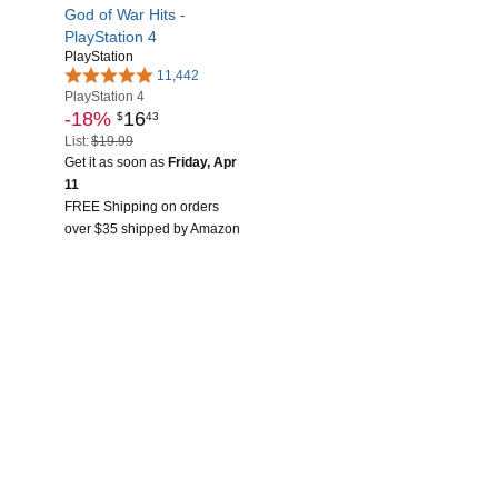
God of War Hits -
PlayStation 4
PlayStation
11,442
PlayStation 4
-18%
16
$
43
List:
$19.99
Get it as soon as
Friday, Apr
11
FREE Shipping on orders
over $35 shipped by Amazon