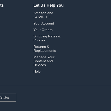
ts
Let Us Help You
Amazon and
COVID-19
Your Account
Your Orders
Shipping Rates &
Policies
Returns &
Replacements
Manage Your
Content and
Devices
Help
 States