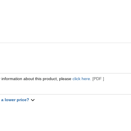
 information about this product, please
click here.
[PDF ]
t a lower price?