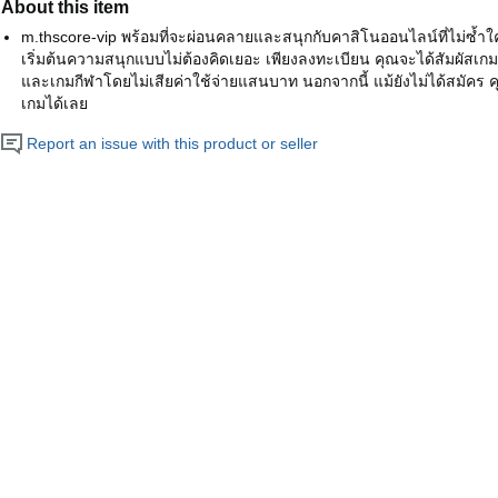
About this item
m.thscore-vip พร้อมที่จะผ่อนคลายและสนุกกับคาสิโนออนไลน์ที่ไม่ซ้ำใค
เริ่มต้นความสนุกแบบไม่ต้องคิดเยอะ เพียงลงทะเบียน คุณจะได้สัมผัสเกม
และเกมกีฬาโดยไม่เสียค่าใช้จ่ายแสนบาท นอกจากนี้ แม้ยังไม่ได้สมัคร
เกมได้เลย
Report an issue with this product or seller