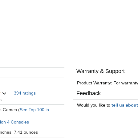
Warranty & Support
Product Warranty: For warranty
Feedback
394 ratings
s
Would you like to
tell us abou
eo Games (
See Top 100 in
tion 4 Consoles
 inches; 7.41 ounces