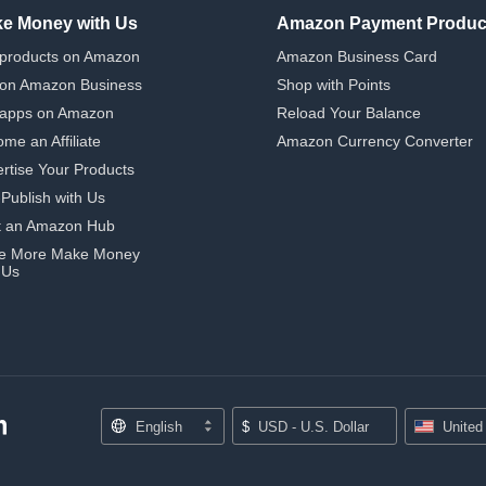
e Money with Us
Amazon Payment Produc
 products on Amazon
Amazon Business Card
 on Amazon Business
Shop with Points
 apps on Amazon
Reload Your Balance
me an Affiliate
Amazon Currency Converter
rtise Your Products
-Publish with Us
t an Amazon Hub
e More Make Money
 Us
English
$
USD - U.S. Dollar
United