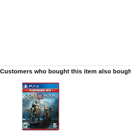
Customers who bought this item also bough