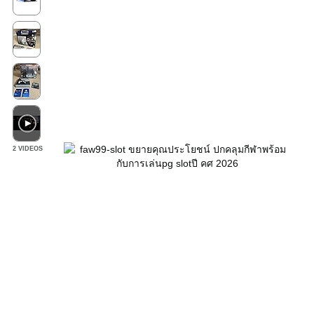
2 VIDEOS