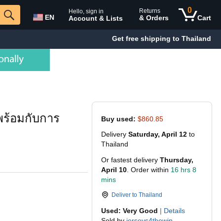
0
Returns
Hello, sign in
EN
& Orders
Cart
Account & Lists
Get free shipping to Thailand
พร้อมกับการ
Buy used:
$860.85
Delivery
Saturday, April 12
to
Thailand
Or fastest delivery
Thursday,
April 10
. Order within
16 hrs 8
mins
Deliver to
Thailand
Used: Very Good
|
Details
Sold by
jerseys4thewin