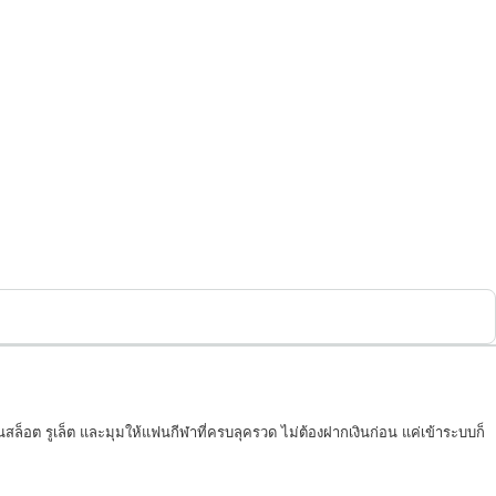
ล็อต รูเล็ต และมุมให้แฟนกีฬาที่ครบลุครวด ไม่ต้องฝากเงินก่อน แค่เข้าระบบก็