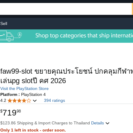
Sell
faw99-slot ขยายคุณประโยชน์ ปกคลุมกีฬา
เล่นpg slotปี คศ 2026
Visit the PlayStation Store
Platform :
PlayStation 4
4.2
394 ratings
719
$
98
$123.86 Shipping & Import Charges to Thailand
Details
Only 1 left in stock - order soon.