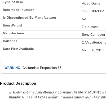
Type of item
Video Game
Item model number
465551863354
Is Discontinued By Manufacturer
No
Item Weight
7.4 ounces
Manufacturer
Sony Computer 
Batteries
2 AA batteries r
Date First Available
March 6, 2018
WARNING
:
California’s Proposition 65
Product Description
ambbet-ทางเข้า ระบบสมาชิกของเราออกแบบมาเพื่อให้คุณได้รับสิทธิประโยชน
พิเศษกันได้ แม้ยังไม่ได้สมัคร คุณก็สามารถทดลองเล่นฟรี ทุกเกมโดยไม่มีข