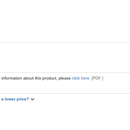
 information about this product, please
click here.
[PDF ]
t a lower price?