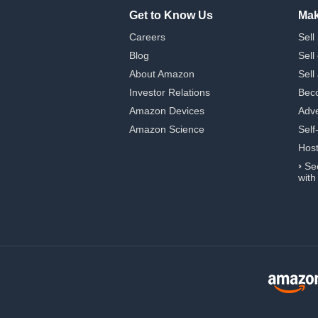
Get to Know Us
Mak
Careers
Sell
Blog
Sell
About Amazon
Sell
Investor Relations
Beco
Amazon Devices
Adve
Amazon Science
Self
Hos
›
Se
with