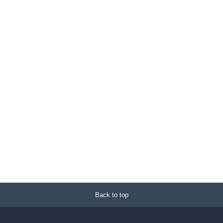
Back to top