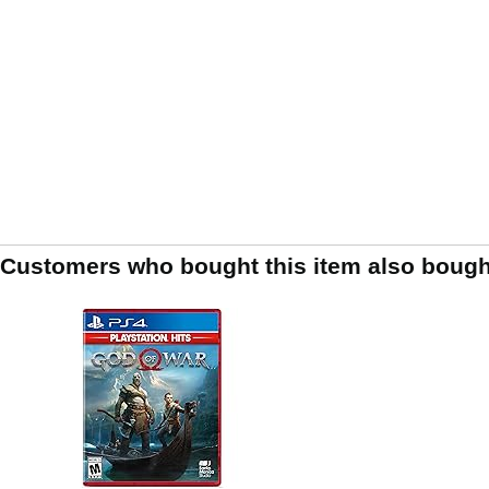
Customers who bought this item also bough