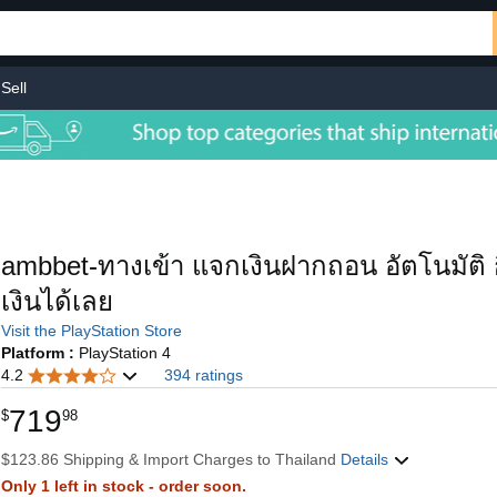
Sell
ambbet-ทางเข้า แจกเงินฝากถอน อัตโนมัติ 
เงินได้เลย
Visit the PlayStation Store
Platform :
PlayStation 4
4.2
394 ratings
719
$
98
$123.86 Shipping & Import Charges to Thailand
Details
Only 1 left in stock - order soon.