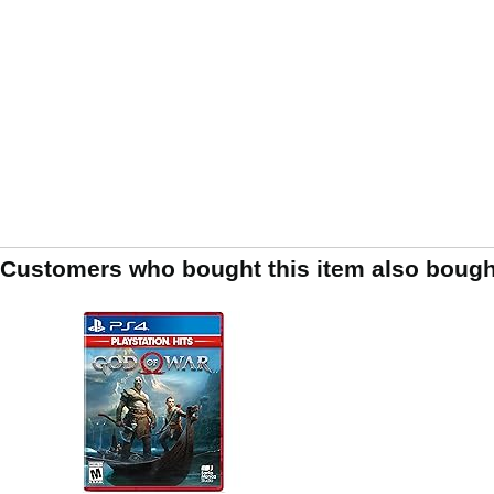
Customers who bought this item also bough