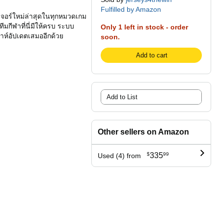
Fulfilled by Amazon
เจอร์ใหม่ล่าสุดในทุกหมวดเกม
ีมกีฬาที่นี่มีให้ครบ ระบบ
Only 1 left in stock - order
ห์อัปเดตเสมออีกด้วย
soon.
Add to cart
Add to List
Other sellers on Amazon
$
335
99
Used (4) from