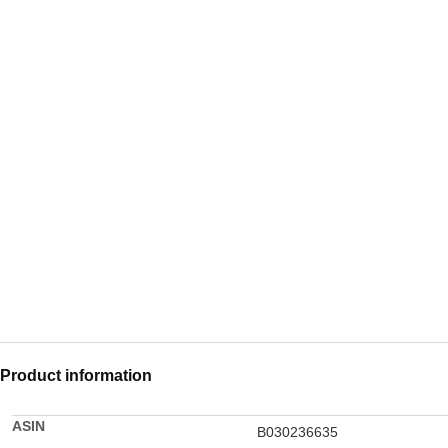
Product information
ASIN
B030236635