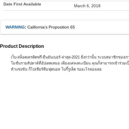
Date First Available
March 6, 2018
WARNING
:
California’s Proposition 65
Product Description
เว็บ-สล็อตเครดิตฟรี-ยืนยันเบอร์-ล่าสุด-2021 ยิ่งกว่านั้น ระบบสมาชิกของ
โมชั่นรายสัปดาห์ที่อัปเดตเสมอ เพียงแค่ลงทะเบียน คุณก็สามารถเข้าร่วม
ท้าแข่งขัน ก็ไปเชียร์ทีมฟุตบอล โบกี้รูเล็ต รออะไรลองเลย