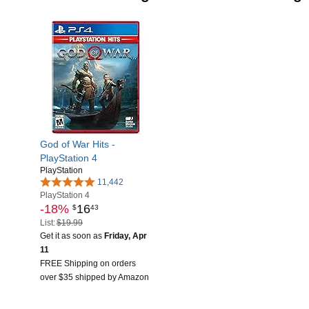
God of War Hits -
PlayStation 4
PlayStation
11,442
PlayStation 4
-18%
16
$
43
List:
$19.99
Get it as soon as
Friday, Apr
11
FREE Shipping on orders
over $35 shipped by Amazon