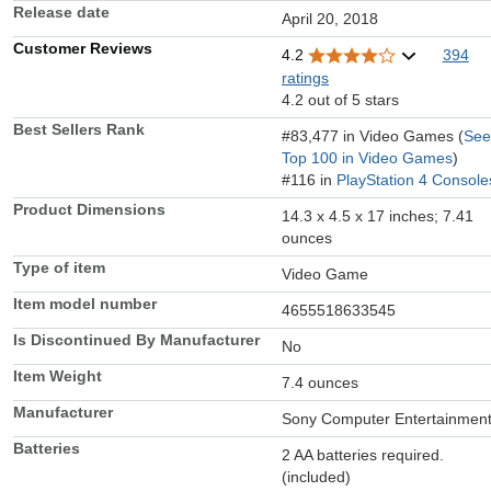
Release date
April 20, 2018
Customer Reviews
4.2
394
ratings
4.2 out of 5 stars
Best Sellers Rank
#83,477 in Video Games (
See
Top 100 in Video Games
)
#116 in
PlayStation 4 Console
Product Dimensions
14.3 x 4.5 x 17 inches; 7.41
ounces
Type of item
Video Game
Item model number
4655518633545
Is Discontinued By Manufacturer
No
Item Weight
7.4 ounces
Manufacturer
Sony Computer Entertainmen
Batteries
2 AA batteries required.
(included)