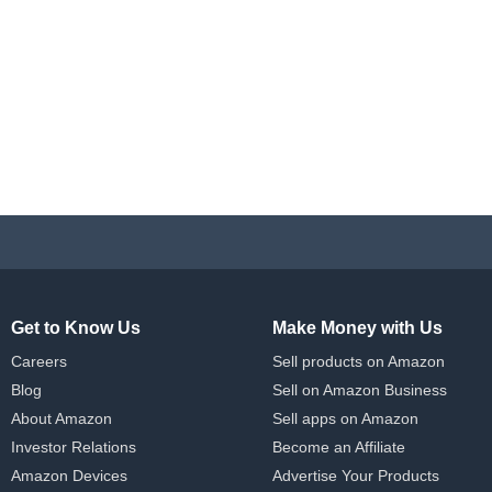
Get to Know Us
Make Money with Us
Careers
Sell products on Amazon
Blog
Sell on Amazon Business
About Amazon
Sell apps on Amazon
Investor Relations
Become an Affiliate
Amazon Devices
Advertise Your Products