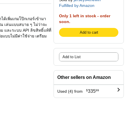
Fulfilled by Amazon
Only 1 left in stock - order
ได้เพิ่มเกมโป๊กเกอร์เข้ามา
soon.
ุณ เล่นแบบสบาย ๆ ไม่ว่าจะ
 และระบบ API ลิขสิทธิ์แท้ที่
Add to cart
ยแบบไม่มีค่าใช้จ่าย เตรียม
Add to List
Other sellers on Amazon
$
335
99
Used (4) from