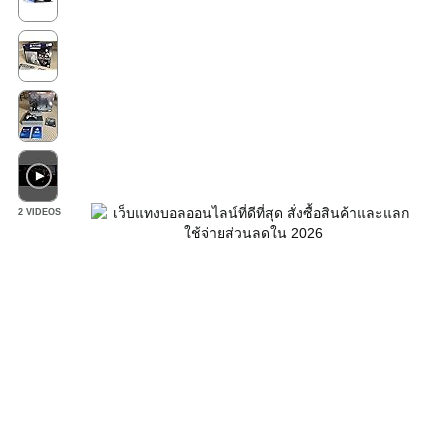
2 VIDEOS