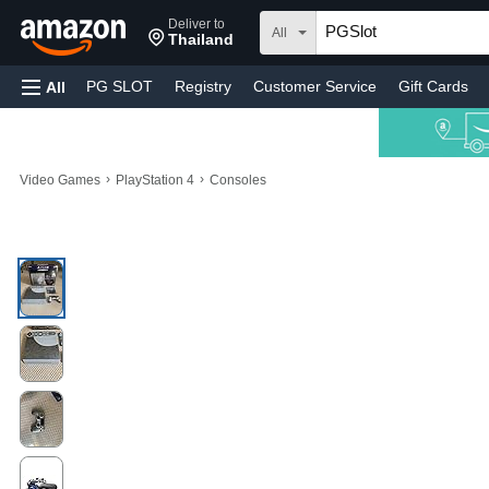
Deliver to
All
Thailand
PG SLOT
Registry
Customer Service
Gift Cards
All
›
›
Video Games
PlayStation 4
Consoles