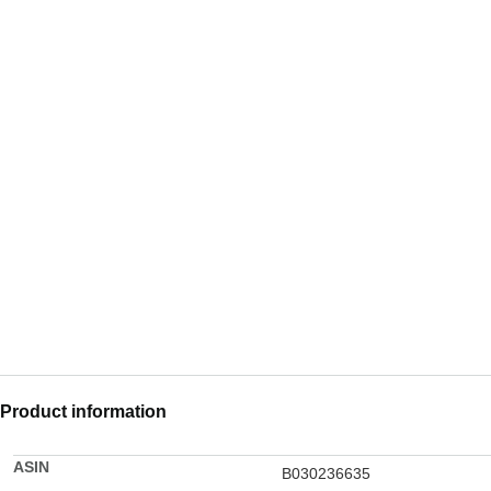
Product information
ASIN
B030236635