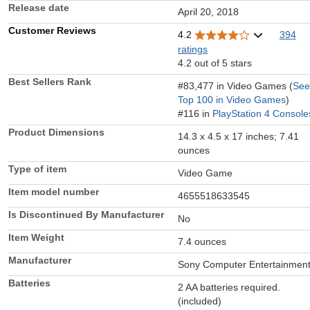
Release date
April 20, 2018
Customer Reviews
4.2
394
ratings
4.2 out of 5 stars
Best Sellers Rank
#83,477 in Video Games (
See
Top 100 in Video Games
)
#116 in
PlayStation 4 Console
Product Dimensions
14.3 x 4.5 x 17 inches; 7.41
ounces
Type of item
Video Game
Item model number
4655518633545
Is Discontinued By Manufacturer
No
Item Weight
7.4 ounces
Manufacturer
Sony Computer Entertainmen
Batteries
2 AA batteries required.
(included)