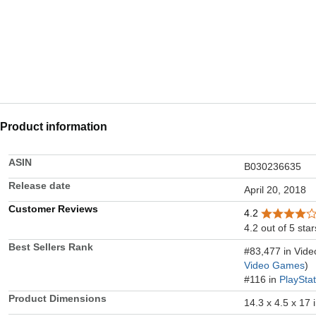
Product information
ASIN
B030236635
Release date
April 20, 2018
Customer Reviews
4.2
4.2 out of 5 star
Best Sellers Rank
#83,477 in Vid
Video Games
)
#116 in
PlaySta
Product Dimensions
14.3 x 4.5 x 17