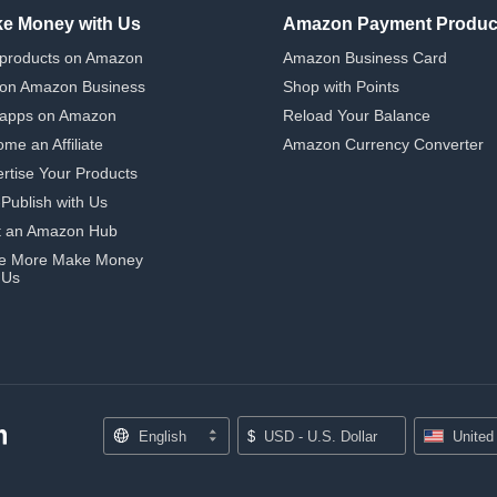
e Money with Us
Amazon Payment Produc
 products on Amazon
Amazon Business Card
 on Amazon Business
Shop with Points
 apps on Amazon
Reload Your Balance
me an Affiliate
Amazon Currency Converter
rtise Your Products
-Publish with Us
t an Amazon Hub
e More Make Money
 Us
English
$
USD - U.S. Dollar
United