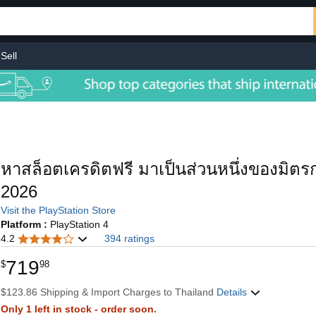
Sell
หาสล็อตเครดิตฟรี มาเป็นส่วนหนึ่งของมิตร
2026
Visit the PlayStation Store
Platform :
PlayStation 4
4.2
394 ratings
719
$
98
$123.86 Shipping & Import Charges to Thailand
Details
Only 1 left in stock - order soon.