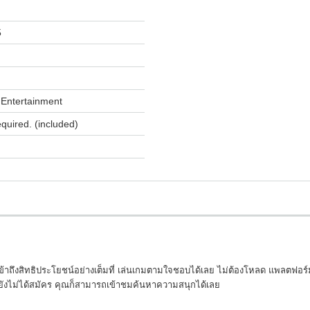
5
Entertainment
equired. (included)
ึงสิทธิประโยชน์อย่างเต็มที่ เล่นเกมตามใจชอบได้เลย ไม่ต้องโหลด แพลตฟอร์มรอง
 แม้ยังไม่ได้สมัคร คุณก็สามารถเข้าชมค้นหาความสนุกได้เลย