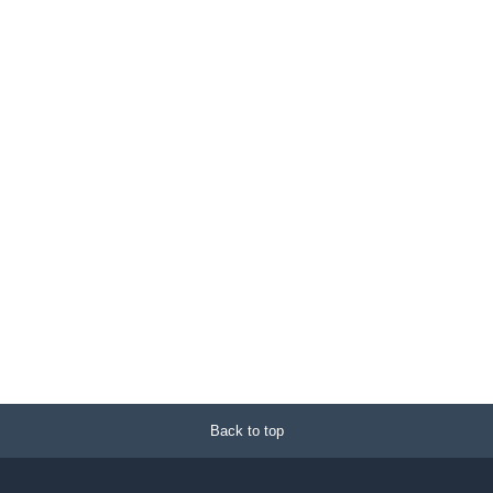
Back to top