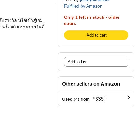
Fulfilled by Amazon
Only 1 left in stock - order
รับรางวัล หรือเข้าสู่เกม
soon.
ท้ พร้อมกิจกรรมรายวันที่
Add to cart
Add to List
Other sellers on Amazon
$
335
99
Used (4) from