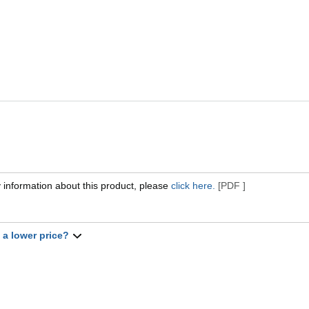
 information about this product, please
click here.
[PDF ]
t a lower price?