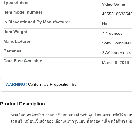
Type of item
Video Game
Item model number
465551863354
Is Discontinued By Manufacturer
No
Item Weight
7.4 ounces
Manufacturer
Sony Computer 
Batteries
2 AA batteries r
Date First Available
March 6, 2018
WARNING
:
California’s Proposition 65
Product Description
หาสล็อตเครดิตฟรี ระบบสมาชิกออกแบบสำหรับคุณโดยเฉพาะ เพื่อให้คุณเข้าถ
เล่นฟรี เหมือนเป็นเจ้าของ เลือกเล่นทุกรูปแบบ ทั้งสล็อต รูเล็ต หรือกีฬา