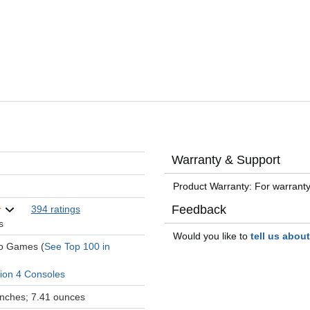
Warranty & Support
Product Warranty: For warranty
Feedback
394 ratings
s
Would you like to
tell us abou
eo Games (
See Top 100 in
tion 4 Consoles
 inches; 7.41 ounces