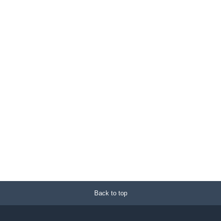
Back to top