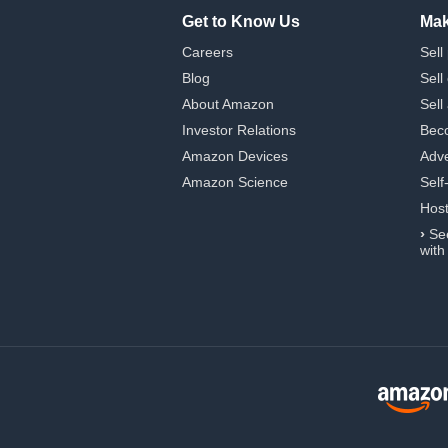
Get to Know Us
Mak
Careers
Sell
Blog
Sell
About Amazon
Sell
Investor Relations
Beco
Amazon Devices
Adve
Amazon Science
Self
Hos
›
Se
with