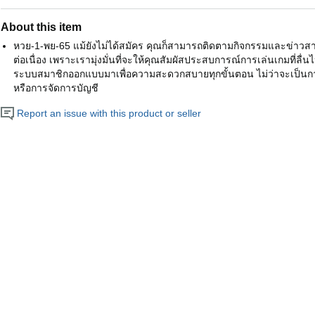
About this item
หวย-1-พย-65 แม้ยังไม่ได้สมัคร คุณก็สามารถติดตามกิจกรรมและข่าวสาร
ต่อเนื่อง เพราะเรามุ่งมั่นที่จะให้คุณสัมผัสประสบการณ์การเล่นเกมที่ลื
ระบบสมาชิกออกแบบมาเพื่อความสะดวกสบายทุกขั้นตอน ไม่ว่าจะเป็นกา
หรือการจัดการบัญชี
Report an issue with this product or seller