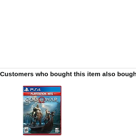
Customers who bought this item also bough