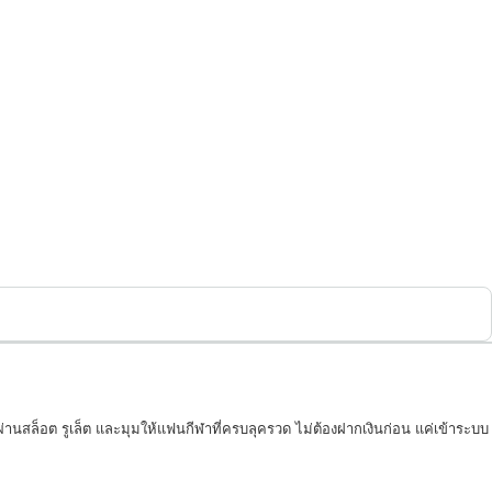
นสล็อต รูเล็ต และมุมให้แฟนกีฬาที่ครบลุครวด ไม่ต้องฝากเงินก่อน แค่เข้าระบบ