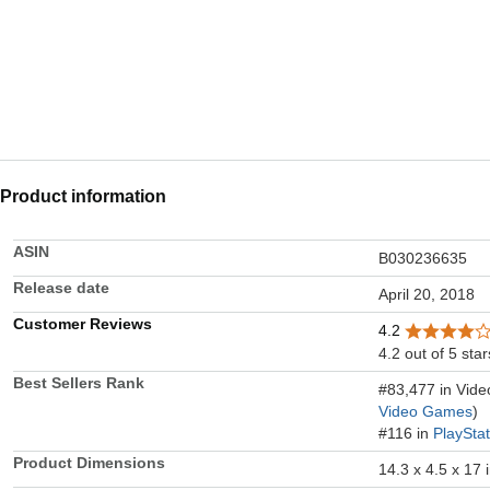
Product information
ASIN
B030236635
Release date
April 20, 2018
Customer Reviews
4.2
4.2 out of 5 star
Best Sellers Rank
#83,477 in Vid
Video Games
)
#116 in
PlaySta
Product Dimensions
14.3 x 4.5 x 17