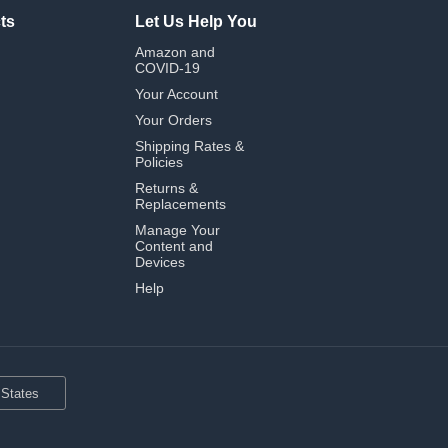
ts
Let Us Help You
Amazon and
COVID-19
Your Account
Your Orders
Shipping Rates &
Policies
Returns &
Replacements
Manage Your
Content and
Devices
Help
 States