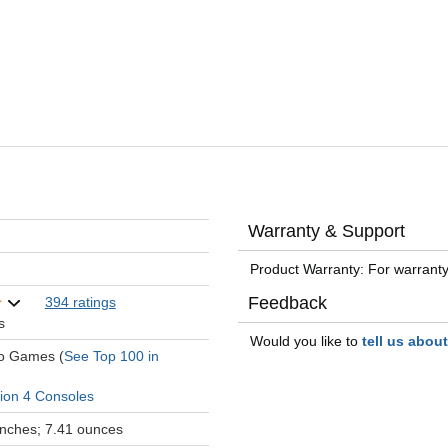
Warranty & Support
Product Warranty: For warranty
Feedback
394 ratings
s
Would you like to
tell us abou
eo Games (
See Top 100 in
tion 4 Consoles
 inches; 7.41 ounces