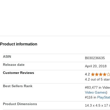
Product information
ASIN
B030236635
Release date
April 20, 2018
Customer Reviews
4.2
4.2 out of 5 star
Best Sellers Rank
#83,477 in Vid
Video Games
)
#116 in
PlaySta
Product Dimensions
14.3 x 4.5 x 17