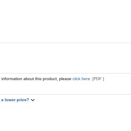
 information about this product, please
click here.
[PDF ]
t a lower price?