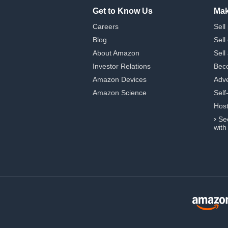
Get to Know Us
Mak
Careers
Sell
Blog
Sell
About Amazon
Sell
Investor Relations
Beco
Amazon Devices
Adve
Amazon Science
Self
Hos
›
Se
with