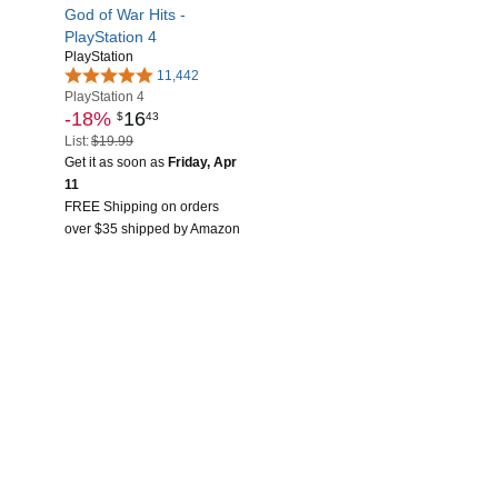
God of War Hits -
PlayStation 4
PlayStation
11,442
PlayStation 4
-18%
16
$
43
List:
$19.99
Get it as soon as
Friday, Apr
11
FREE Shipping on orders
over $35 shipped by Amazon