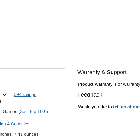
Warranty & Support
Product Warranty: For warranty
Feedback
394 ratings
s
Would you like to
tell us abou
eo Games (
See Top 100 in
tion 4 Consoles
 inches; 7.41 ounces