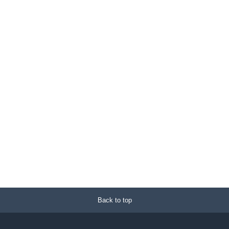
Back to top