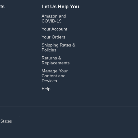
ts
Let Us Help You
Amazon and
COVID-19
Your Account
Your Orders
Shipping Rates &
Policies
Returns &
Replacements
Manage Your
Content and
Devices
Help
 States