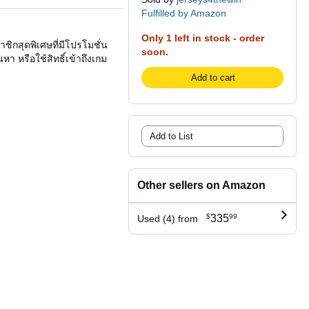
Fulfilled by Amazon
Only 1 left in stock - order
ชิกสุดพิเศษที่มีโปรโมชั่น
soon.
 หรือใช้สิทธิ์เข้าถึงเกม
Add to cart
Add to List
Other sellers on Amazon
$
335
99
Used (4) from