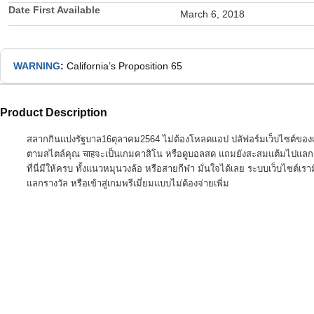
Date First Available
March 6, 2018
WARNING
:
California’s Proposition 65
Product Description
สลากกินแบ่งรัฐบาล16ตุลาคม2564 ไม่ต้องโหลดแอป ปลัฟอร์มเว็บไซต์ของเ
ตามสไตล์คุณ चाहจะเป็นเกมคาสิโน หรือดูบอลสด แถมยังสะสมแต้มไปแลกรา
ที่นี่มีให้ครบ ทั้งแนวหมุนวงล้อ หรือสายกีฬา มั่นใจได้เลย ระบบเว็บไซต์เรามี
แลกรางวัล หรือเข้าสู่เกมพรีเมี่ยมแบบไม่ต้องจ่ายเพิ่ม