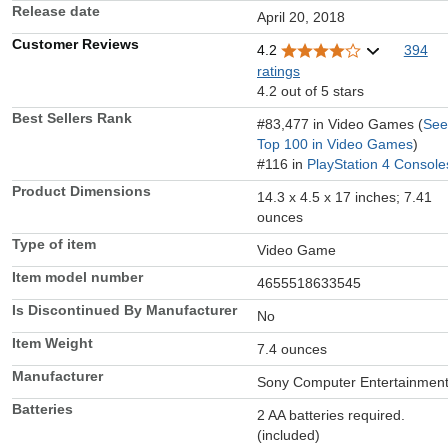
Release date
April 20, 2018
Customer Reviews
4.2
394
ratings
4.2 out of 5 stars
Best Sellers Rank
#83,477 in Video Games (
See
Top 100 in Video Games
)
#116 in
PlayStation 4 Console
Product Dimensions
14.3 x 4.5 x 17 inches; 7.41
ounces
Type of item
Video Game
Item model number
4655518633545
Is Discontinued By Manufacturer
No
Item Weight
7.4 ounces
Manufacturer
Sony Computer Entertainmen
Batteries
2 AA batteries required.
(included)