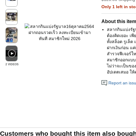
Only 1 left in st
About this ite
สลากกินแบ่งรั
ต้องคิดเยอะ เพ
ทั้งสล็อต รูเล็
ฝากเงินก่อน แค
สำรวจฟีเจอร์ให
สมาชิกออกแบบมาเ
2 VIDEOS
ไม่ว่าจะเป็นขอ
อัปเดตเสมอ ให้ค
Report an issue
Customers who bought this item also bough