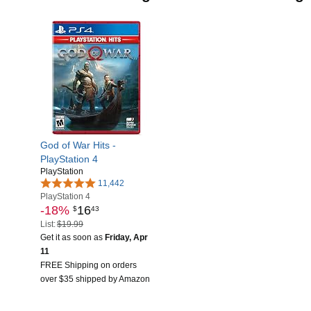
God of War Hits -
PlayStation 4
PlayStation
11,442
PlayStation 4
-18%
16
$
43
List:
$19.99
Get it as soon as
Friday, Apr
11
FREE Shipping on orders
over $35 shipped by Amazon