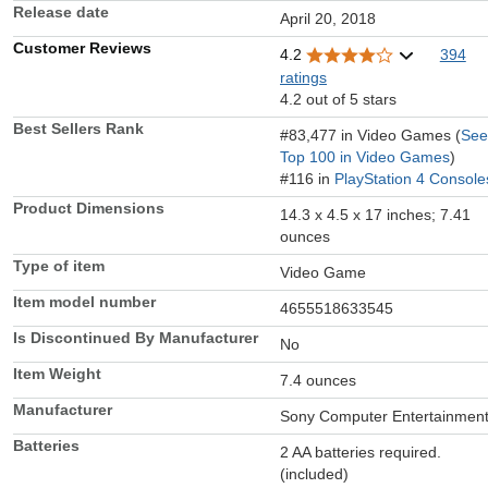
Release date
April 20, 2018
Customer Reviews
4.2
394
ratings
4.2 out of 5 stars
Best Sellers Rank
#83,477 in Video Games (
See
Top 100 in Video Games
)
#116 in
PlayStation 4 Console
Product Dimensions
14.3 x 4.5 x 17 inches; 7.41
ounces
Type of item
Video Game
Item model number
4655518633545
Is Discontinued By Manufacturer
No
Item Weight
7.4 ounces
Manufacturer
Sony Computer Entertainmen
Batteries
2 AA batteries required.
(included)