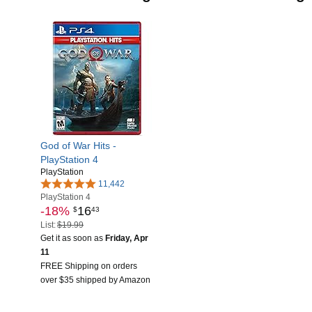
God of War Hits -
PlayStation 4
PlayStation
11,442
PlayStation 4
-18%
16
$
43
List:
$19.99
Get it as soon as
Friday, Apr
11
FREE Shipping on orders
over $35 shipped by Amazon