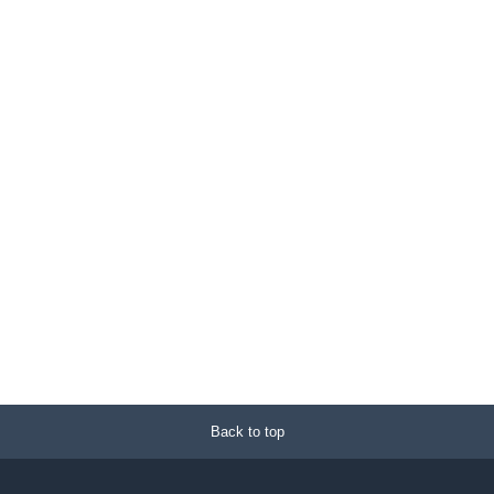
Back to top