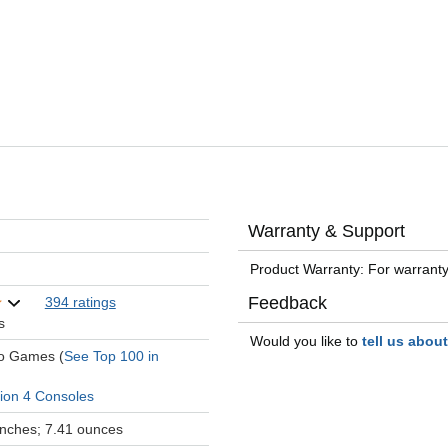
Warranty & Support
Product Warranty: For warranty
Feedback
394 ratings
s
Would you like to
tell us abou
eo Games (
See Top 100 in
tion 4 Consoles
 inches; 7.41 ounces