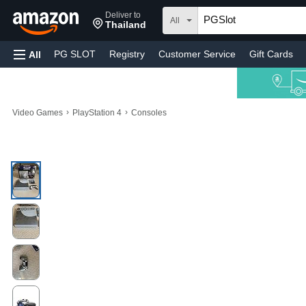
Deliver to
All
Thailand
PG SLOT
Registry
Customer Service
Gift Cards
All
›
›
Video Games
PlayStation 4
Consoles