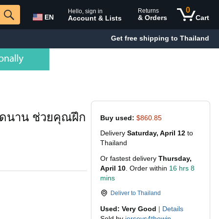
0
Returns
Hello, sign in
EN
& Orders
Cart
Account & Lists
Get free shipping to Thailand
ดนาน ช่วยคุณฝึก
Buy used:
$860.85
Delivery
Saturday, April 12
to
Thailand
Or fastest delivery
Thursday,
April 10
. Order within
16 hrs 8
mins
Deliver to
Thailand
Used: Very Good
|
Details
Sold by
jerseys4thewin