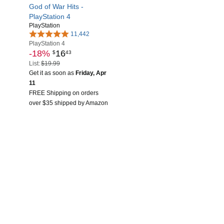
God of War Hits -
PlayStation 4
PlayStation
11,442
PlayStation 4
-18%
16
$
43
List:
$19.99
Get it as soon as
Friday, Apr
11
FREE Shipping on orders
over $35 shipped by Amazon