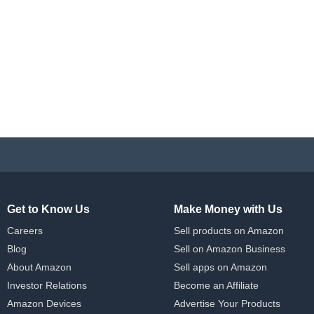
Get to Know Us
Make Money with Us
Careers
Sell products on Amazon
Blog
Sell on Amazon Business
About Amazon
Sell apps on Amazon
Investor Relations
Become an Affiliate
Amazon Devices
Advertise Your Products