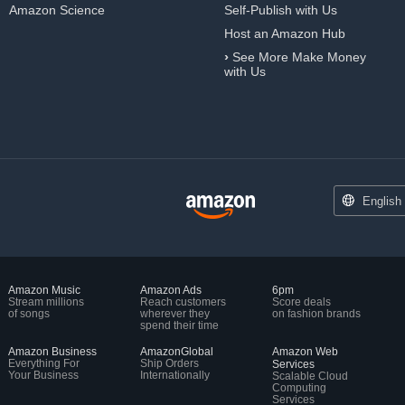
Amazon Science
Self-Publish with Us
Host an Amazon Hub
›
See More Make Money
with Us
English
Amazon Music
Amazon Ads
6pm
Stream millions
Reach customers
Score deals
of songs
wherever they
on fashion brands
spend their time
Amazon Business
AmazonGlobal
Amazon Web
Everything For
Ship Orders
Services
Your Business
Internationally
Scalable Cloud
Computing
Services