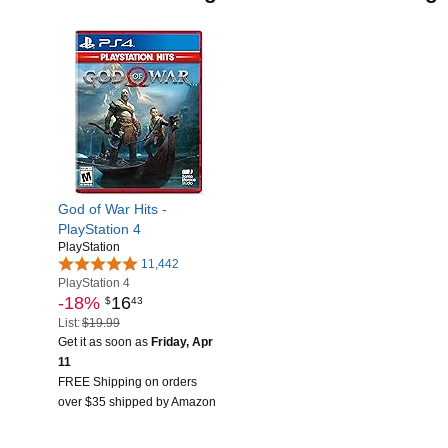
God of War Hits -
PlayStation 4
PlayStation
11,442
PlayStation 4
-18%
16
$
43
List:
$19.99
Get it as soon as
Friday, Apr
11
FREE Shipping on orders
over $35 shipped by Amazon