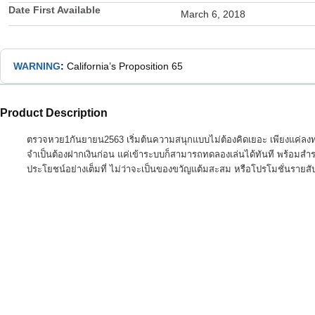
Date First Available
March 6, 2018
WARNING
:
California’s Proposition 65
Product Description
ตรวจหวย1กันยายน2563 เริ่มต้นความสนุกแบบไม่ต้องคิดเยอะ เพียงแค่ลงทะเ
จำเป็นต้องฝากเงินก่อน แค่เข้าระบบก็สามารถทดลองเล่นได้ทันที พร้อมสำ
ประโยชน์อย่างเต็มที่ ไม่ว่าจะเป็นของขวัญแต้มสะสม หรือโปรโมชั่นรายสัปดา