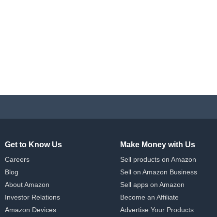
Get to Know Us
Make Money with Us
Careers
Sell products on Amazon
Blog
Sell on Amazon Business
About Amazon
Sell apps on Amazon
Investor Relations
Become an Affiliate
Amazon Devices
Advertise Your Products