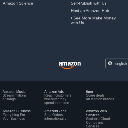
Amazon Science
Self-Publish with Us
Host an Amazon Hub
›
See More Make Money
with Us
English
Amazon Music
Amazon Ads
6pm
Stream millions
Reach customers
Score deals
of songs
wherever they
on fashion brands
spend their time
Amazon Business
AmazonGlobal
Amazon Web
Everything For
Ship Orders
Services
Your Business
Internationally
Scalable Cloud
Computing
Services