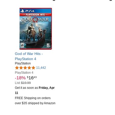
God of War Hits -
PlayStation 4
PlayStation
11,442
PlayStation 4
-18%
16
$
43
List:
$19.99
Get it as soon as
Friday, Apr
11
FREE Shipping on orders
over $35 shipped by Amazon