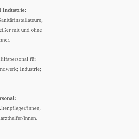
 Industrie:
anitärinstallateure,
eißer mit und ohne
nner.
ilfspersonal für
ndwerk; Industrie;
rsonal:
ltenpfleger/innen,
arzthelfer/innen.