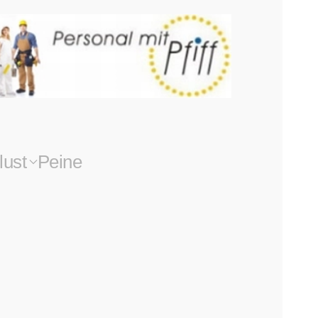
lust
Peine