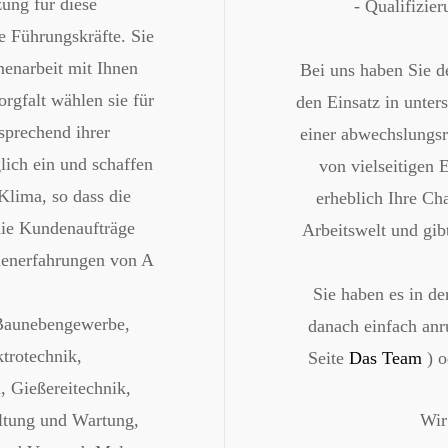
zung für diese
- Qualifizie
e Führungskräfte. Sie
menarbeit mit Ihnen
Bei uns haben Sie de
orgfalt wählen sie für
den Einsatz in unter
tsprechend ihrer
einer abwechslungsr
lich ein und schaffen
von vielseitigen 
Klima, so dass die
erheblich Ihre Ch
die Kundenaufträge
Arbeitswelt und gib
henerfahrungen von A
Sie haben es in de
 Baunebengewerbe,
danach einfach anr
trotechnik,
Seite
Das Team
) 
 Gießereitechnik,
ltung und Wartung,
Wir