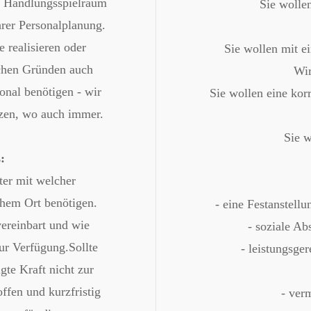
d Handlungsspielraum
Sie wolle
hrer Personalplanung.
 realisieren oder
Sie wollen mit e
chen Gründen auch
Wir
onal benötigen - wir
Sie wollen eine kor
utzen, wo auch immer.
Sie w
:
ter mit welcher
chem Ort benötigen.
- eine Festanstellu
vereinbart und wie
- soziale Ab
zur Verfügung.Sollte
- leistungsge
gte Kraft nicht zur
ffen und kurzfristig
- ver