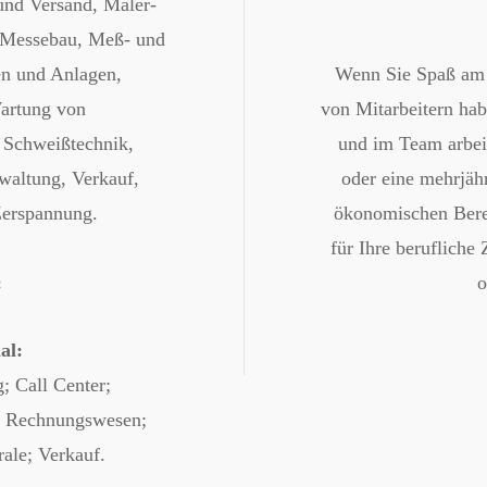
und Versand, Maler-
 Messebau, Meß- und
n und Anlagen,
Wenn Sie Spaß am
artung von
von Mitarbeitern habe
 Schweißtechnik,
und im Team arbei
waltung, Verkauf,
oder eine mehrjäh
Zerspannung.
ökonomischen Bere
für Ihre berufliche
:
o
al:
; Call Center;
nd Rechnungswesen;
rale; Verkauf.